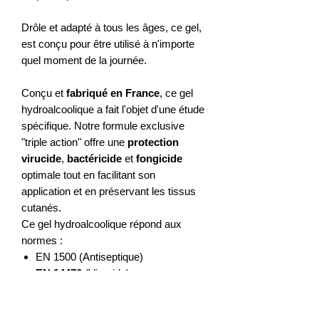
Drôle et adapté à tous les âges, ce gel,
est conçu pour être utilisé à n'importe
quel moment de la journée.
Conçu et
fabriqué en France
, ce gel
hydroalcoolique a fait l'objet d'une étude
spécifique. Notre formule exclusive
"triple action" offre une
protection
virucide
,
bactéricide
et
fongicide
optimale tout en facilitant son
application et en préservant les tissus
cutanés.
Ce gel hydroalcoolique répond aux
normes :
EN 1500 (Antiseptique)
EN 14476
(Virucide)
EN 13727
(Bactéricide)
EN 13624
(Fongicide)