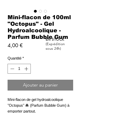
Mini-flacon de 100ml
"Octopus" - Gel
Hydroalcoolique -
Parfum Bubble Gum
EN STOCK
(Expédition
Prix
4,00 €
sous 24h)
Quantité
*
Ajouter au panier
Mini-flacon de gel hydroalcoolique
"Octopus" 🐙 (Parfum Bubble Gum) à
emporter partout.