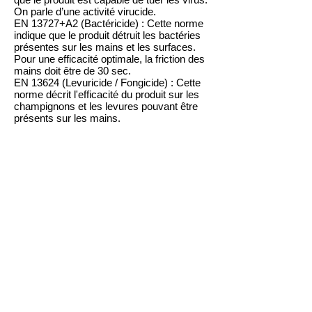
On parle d’une activité virucide.
EN 13727+A2 (Bactéricide) : Cette norme
indique que le produit détruit les bactéries
présentes sur les mains et les surfaces.
Pour une efficacité optimale, la friction des
mains doit être de 30 sec.
EN 13624 (Levuricide / Fongicide) : Cette
norme décrit l'efficacité du produit sur les
champignons et les levures pouvant être
présents sur les mains.
AU PARFUM DE FLEUR DE LIN
OU SANS PARFUM
Notre gel hydroalcoolique GEL 703 est
disponible dans sa version originale, sans
parfum. Nous avons aussi choisit de
développer un gel hydroalcoolique GEL703
parfumé à la fleur de lin.
Le gel hydroalcoolique parfumé permet
d'effacer l'odeur d'alcool sur les mains.