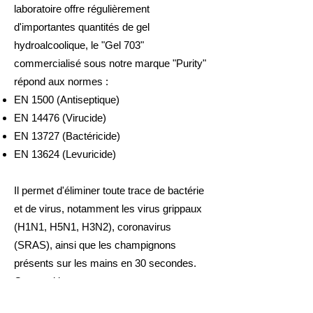
laboratoire offre régulièrement
d'importantes quantités de gel
hydroalcoolique, le "Gel 703"
commercialisé sous notre marque "Purity"
répond aux normes :
EN 1500 (Antiseptique)
EN 14476 (Virucide)
EN 13727 (Bactéricide)
EN 13624 (Levuricide)
Il permet d'éliminer toute trace de bactérie
et de virus, notamment les virus grippaux
(H1N1, H5N1, H3N2), coronavirus
(SRAS), ainsi que les champignons
présents sur les mains en 30 secondes.
Composition :
Éthanol - CAS n°
64-17-5 (625
mg/g, soit