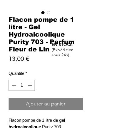
Flacon pompe de 1
litre - Gel
Hydroalcoolique
Purity 703 - Parfum
EN STOCK
Fleur de Lin
(Expédition
sous 24h)
Prix
13,00 €
Quantité
*
Ajouter au panier
Flacon pompe de 1 litre
de gel
hydroalcoolique
Purity 703