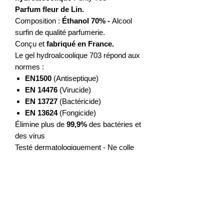
Parfum fleur de Lin.
Composition :
Éthanol 70%
-
Alcool
surfin de qualité parfumerie.
Conçu et
fabriqué en France.
Le gel hydroalcoolique 703 répond aux
normes :
EN1500
(Antiseptique)
EN 14476
(Virucide)
EN 13727
(Bactéricide)
EN 13624
(Fongicide)
Élimine plus de
99,9%
des bactéries et
des virus
Testé dermatologiquement - Ne colle
pas aux mains - N'agresse pas les
mains
Sans allergène ni colorant
.
💧 Disponible
sans parfum ici.