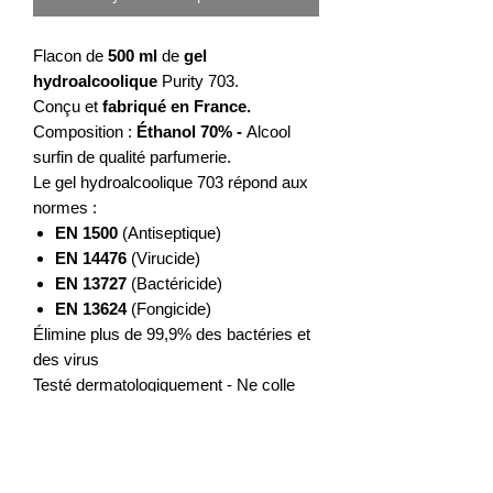
Flacon de
500 ml
de
gel
hydroalcoolique
Purity 703.
Conçu et
fabriqué en France.
Composition :
Éthanol 70%
-
Alcool
surfin de qualité parfumerie.
Le gel hydroalcoolique 703 répond aux
normes :
EN 1500
(Antiseptique)
EN 14476
(Virucide)
EN 13727
(Bactéricide)
EN 13624
(Fongicide)
Élimine plus de 99,9% des bactéries et
des virus
Testé dermatologiquement - Ne colle
pas aux mains - N'agresse pas les
mains
Sans allergène, ni colorant, ni parfum.
🌺 Disponible au parfum de fleur de lin