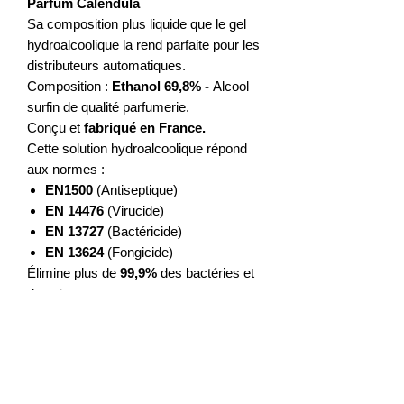
Parfum Calendula
Sa composition plus liquide que le gel
hydroalcoolique la rend parfaite pour les
distributeurs automatiques.
Composition :
Ethanol 69,8%
-
Alcool
surfin de qualité parfumerie.
Conçu et
fabriqué en France.
Cette solution hydroalcoolique répond
aux normes :
EN1500
(Antiseptique)
EN 14476
(Virucide)
EN 13727
(Bactéricide)
EN 13624
(Fongicide)
Élimine plus de
99,9%
des bactéries et
des virus
Testé dermatologiquement - Ne colle
pas aux mains - N'agresse pas les
mains
Sans allergène ni colorant
.