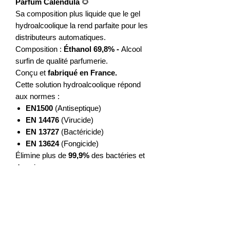
Parfum Calendula
🌻
Sa composition plus liquide que le gel
hydroalcoolique la rend
parfaite pour les
distributeurs automatiques.
Composition :
Éthanol 69,8%
-
Alcool
surfin de qualité parfumerie.
Conçu et
fabriqué en France.
Cette solution hydroalcoolique répond
aux normes :
EN1500
(Antiseptique)
EN 14476
(Virucide)
EN 13727
(Bactéricide)
EN 13624
(Fongicide)
Élimine plus de
99,9%
des bactéries et
des virus
Testé dermatologiquement - Ne colle
pas aux mains - N'agresse pas les
mains
Sans allergène ni colorant
.