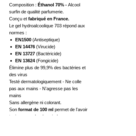
Composition :
Éthanol 70%
-
Alcool
surfin de qualité parfumerie.
Conçu et
fabriqué en France.
Le gel hydroalcoolique 703 répond aux
normes :
EN1500
(Antiseptique)
EN 14476
(Virucide)
EN 13727
(Bactéricide)
EN 13624
(Fongicide)
Élimine plus de 99,9% des bactéries et
des virus
Testé dermatologiquement - Ne colle
pas aux mains - N'agresse pas les
mains
Sans allergène ni colorant.
Son
format de 100 ml
permet de l'avoir
toujours proche de soi, dans une
voiture, dans son sac ou sur un bureau.
Bouchon capsule permettant