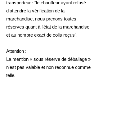
transporteur : "le chauffeur ayant refusé
d'attendre la vérification de la
marchandise, nous prenons toutes
réserves quant à l'état de la marchandise
et au nombre exact de colis reçus".
Attention :
La mention « sous réserve de déballage »
n'est pas valable et non reconnue comme
telle.
Toutes livraisons acceptées sans réserves
sont considérées comme reçues en bon
état de livraison. Dans ce cas aucune
réclamation ne sera possible auprès du
transporteur ou de LFI. En cas d'absence
le jour de la livraison, le livreur vous